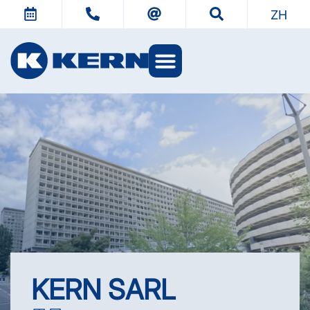
ZH
KERN 世界
KERN SARL