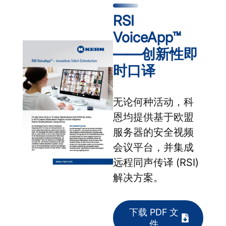
RSI
VoiceApp™
——创新性即
时口译
无论何种活动，科
恩均提供基于欧盟
服务器的安全视频
会议平台，并集成
远程同声传译 (RSI)
解决方案。
下载 PDF 文
件