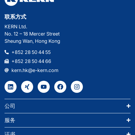
联系方式
KERN Ltd.
No. 12 – 18 Mercer Street
Sheung Wan, Hong Kong
+852 28 50 44 55
+852 28 50 44 66
kern.hk@e-kern.com
公司
服务
证书