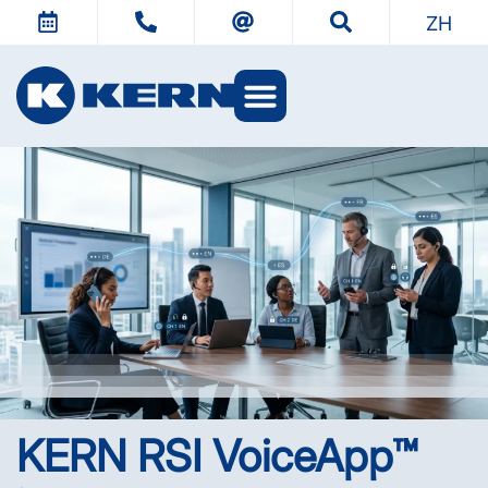
ZH
KERN 世界
KERN RSI VoiceApp™