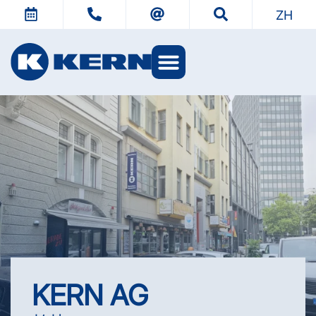
ZH
KERN 世界
KERN AG