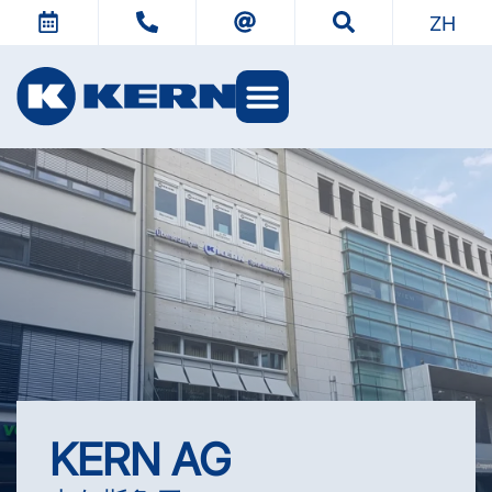
ZH
KERN 世界
KERN AG