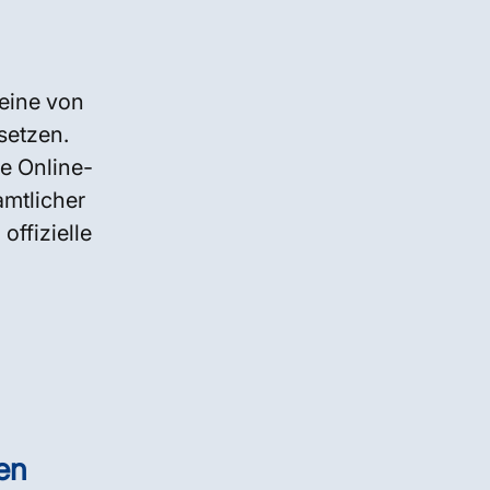
eine von
setzen.
te Online-
amtlicher
ffizielle
en