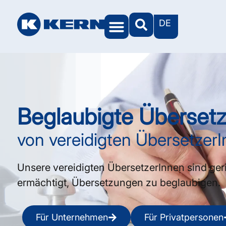
DE
Beglaubigte Überset
von vereidigten Übersetzer
Unsere vereidigten ÜbersetzerInnen sind geri
ermächtigt, Übersetzungen zu beglaubigen.
Für Unternehmen
Für Privatpersonen