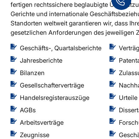
fertigen rechtssichere beglaubigte Übersetz
Gerichte und internationale Geschäftsbezieh
Standorten weltweit garantieren wir, dass I
gesetzlichen Anforderungen des jeweiligen Z
Geschäfts-, Quartalsberichte
Verträ
Jahresberichte
Paten
Bilanzen
Zulass
Gesellschafterverträge
Nachha
Handelsregisterauszüge
Urteile
AGBs
Disser
Arbeitsverträge
Forsch
Zeugnisse
Geschä