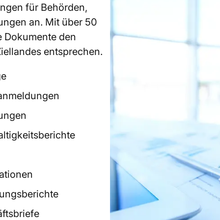
ungen für Behörden,
ungen an. Mit über 50
hre Dokumente den
iellandes entsprechen.
ge
tanmeldungen
ungen
ltigkeitsberichte
tationen
ungsberichte
ftsbriefe