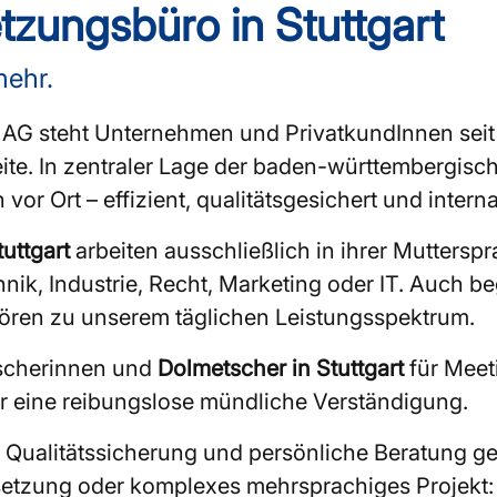
tzungsbüro in Stuttgart
mehr.
G steht Unternehmen und PrivatkundInnen seit vi
eite. In zentraler Lage der baden-württembergis
or Ort – effizient, qualitätsgesichert und intern
uttgart
arbeiten ausschließlich in ihrer Muttersp
nik, Industrie, Recht, Marketing oder IT. Auch 
ören zu unserem täglichen Leistungsspektrum.
tscherinnen und
Dolmetscher in Stuttgart
für Meet
 eine reibungslose mündliche Verständigung.
rte Qualitätssicherung und persönliche Beratung g
etzung oder komplexes mehrsprachiges Projekt: Wi