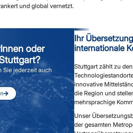
ankert und global vernetzt.
Ihr Übersetzungs
rInnen oder
internationale
Stuttgart?
Stuttgart zählt zu de
 Sie jederzeit auch
Technologiestandorte
innovative Mittelstän
die Region und stell
rn
mehrsprachige Komm
Unser Übersetzungsbü
der gesamten Metrop